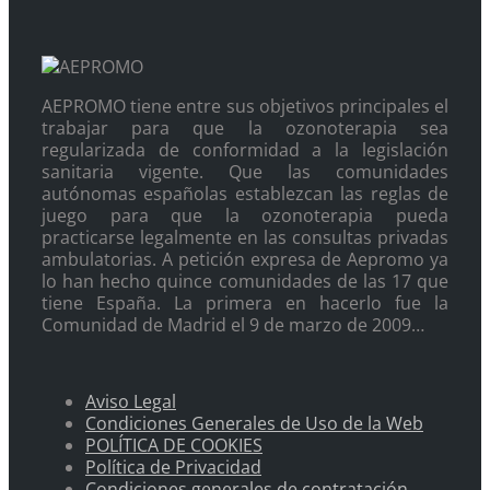
AEPROMO tiene entre sus objetivos principales el
trabajar para que la ozonoterapia sea
regularizada de conformidad a la legislación
sanitaria vigente. Que las comunidades
autónomas españolas establezcan las reglas de
juego para que la ozonoterapia pueda
practicarse legalmente en las consultas privadas
ambulatorias. A petición expresa de Aepromo ya
lo han hecho quince comunidades de las 17 que
tiene España. La primera en hacerlo fue la
Comunidad de Madrid el 9 de marzo de 2009…
Aviso Legal
Condiciones Generales de Uso de la Web
POLÍTICA DE COOKIES
Política de Privacidad
Condiciones generales de contratación