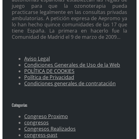
juego para que la ozonoterapia pueda
practicarse legalmente en las consultas privadas
ambulatorias. A petición expresa de Aepromo ya
lo han hecho quince comunidades de las 17 que
tiene España. La primera en hacerlo fue la
Comunidad de Madrid el 9 de marzo de 2009…
Aviso Legal
Condiciones Generales de Uso de la Web
POLÍTICA DE COOKIES
Política de Privacidad
Condiciones generales de contratación
Categorías
Congreso Proximo
congresos
Congresos Realizados
congress-past