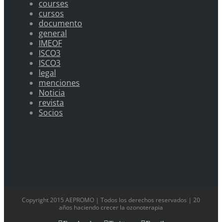
courses
cursos
documento
general
IMEOF
ISCO3
ISCO3
legal
menciones
Noticia
revista
Socios
Copyright 2015 AEPROMO | Todos los derechos reservados | 20
años haciendo crecer la ozonoterapia