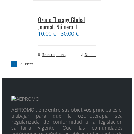
Ozone Therapy Global
Journal. Número 1
10,00
€
30,00
€
–
Select options
Details
1
2
Next
AEPROMO tiene entre sus objetivos principales el
trabajar para que la ozonoterapia sea
regularizada de conformidad a la legislación
sanitaria vigente. Que las comunidades
autónomas españolas establezcan las reglas de