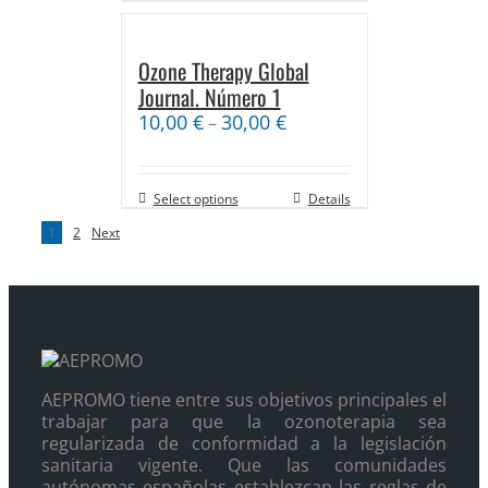
Ozone Therapy Global
Journal. Número 1
10,00
€
30,00
€
–
Select options
Details
1
2
Next
AEPROMO tiene entre sus objetivos principales el
trabajar para que la ozonoterapia sea
regularizada de conformidad a la legislación
sanitaria vigente. Que las comunidades
autónomas españolas establezcan las reglas de