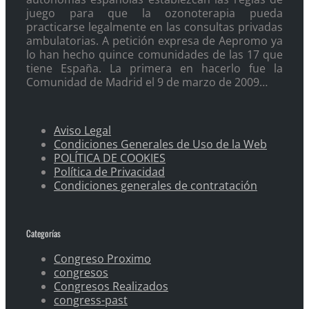
juego para que la ozonoterapia pueda
practicarse legalmente en las consultas privadas
ambulatorias. A petición expresa de Aepromo ya
lo han hecho quince comunidades de las 17 que
tiene España. La primera en hacerlo fue la
Comunidad de Madrid el 9 de marzo de 2009…
Aviso Legal
Condiciones Generales de Uso de la Web
POLÍTICA DE COOKIES
Política de Privacidad
Condiciones generales de contratación
Categorías
Congreso Proximo
congresos
Congresos Realizados
congress-past