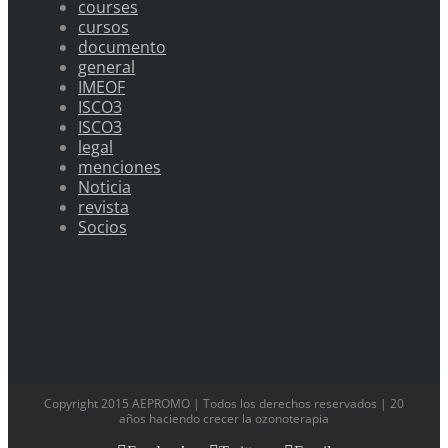
courses
cursos
documento
general
IMEOF
ISCO3
ISCO3
legal
menciones
Noticia
revista
Socios
Copyright 2015 AEPROMO | Todos los derechos reservados | 20
años haciendo crecer la ozonoterapia