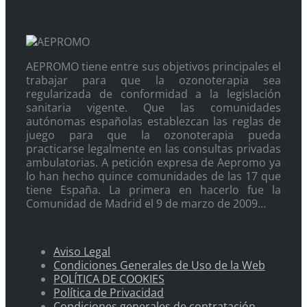
AEPROMO tiene entre sus objetivos principales el
trabajar para que la ozonoterapia sea
regularizada de conformidad a la legislación
sanitaria vigente. Que las comunidades
autónomas españolas establezcan las reglas de
juego para que la ozonoterapia pueda
practicarse legalmente en las consultas privadas
ambulatorias. A petición expresa de Aepromo ya
lo han hecho quince comunidades de las 17 que
tiene España. La primera en hacerlo fue la
Comunidad de Madrid el 9 de marzo de 2009…
Aviso Legal
Condiciones Generales de Uso de la Web
POLÍTICA DE COOKIES
Política de Privacidad
Condiciones generales de contratación