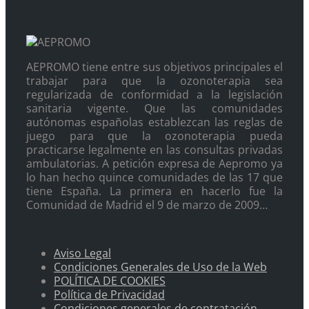
AEPROMO tiene entre sus objetivos principales el
trabajar para que la ozonoterapia sea
regularizada de conformidad a la legislación
sanitaria vigente. Que las comunidades
autónomas españolas establezcan las reglas de
juego para que la ozonoterapia pueda
practicarse legalmente en las consultas privadas
ambulatorias. A petición expresa de Aepromo ya
lo han hecho quince comunidades de las 17 que
tiene España. La primera en hacerlo fue la
Comunidad de Madrid el 9 de marzo de 2009…
Aviso Legal
Condiciones Generales de Uso de la Web
POLÍTICA DE COOKIES
Política de Privacidad
Condiciones generales de contratación