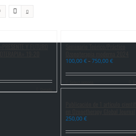
«PRESENTE Y FUTURO
Seminario Teórico/Práctico
OTERAPIA» 19-20
Ozonoterapia moderna 2024
100,00
€
750,00
€
–
Select options
D
Details
Publicación de 1 artículo científ
en Ozonetherapy Global Journal
250,00
€