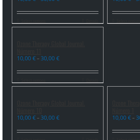
Select options
Details
Select option
Ozone Therapy Global Journal.
Número 11
10,00
€
30,00
€
–
Select options
Details
Ozone Therapy Global Journal.
Ozone Thera
Número 10
Número 1
10,00
€
30,00
€
10,00
€
3
–
–
Select options
Details
Select option