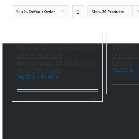
Sort by
Default Order
Show
20 Products
Vídeos del Seminario Internacional
SEMINARIO 
sobre el Tratamiento
DE LA OZON
Complementario del Cáncer. 11-12
JUNIO 21
marzo 2016. Madrid
150,00
€
30,00
€
40,00
€
–
Add to cart
Select options
Details