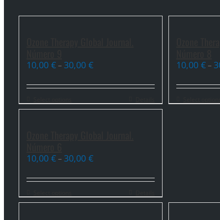
Ozone Therapy Global Journal.
Ozone Thera
Número 9
Número 8
10,00
€
30,00
€
10,00
€
3
–
–
Select options
Details
Select option
Ozone Therapy Global Journal.
Número 6
10,00
€
30,00
€
–
Select options
Details