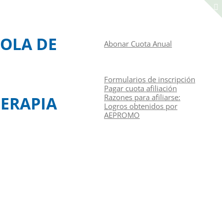
Manual de navegación
ACCEDER A LA ZONA DE SOCIOS
OLA DE
Abonar Cuota Anual
CONGRESOS
CURSOS
RAZONES PARA AFILIARSE
Formularios de inscripción
Pagar cuota afiliación
Razones para afiliarse:
ERAPIA
Logros obtenidos por
AEPROMO
Junta Directiva
Contacto
Identifíquese
Español
(
Español
)
English
(
Inglés
)