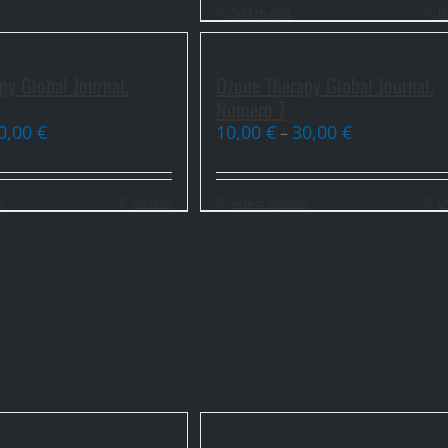
Add to cart
D
py Global Journal.
Ozone Therapy Global Journal.
Número 7
0,00
€
10,00
€
30,00
€
–
s
Details
Select options
D