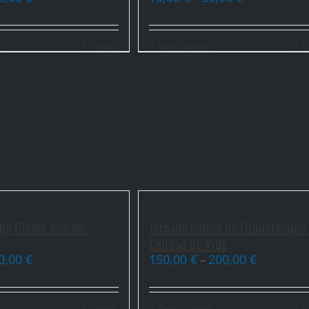
s
Details
Select options
D
py Global Journal.
Jornada online de Ozonoterapia
Calidad de Vida
0,00
€
150,00
€
200,00
€
–
s
Details
Select options
D