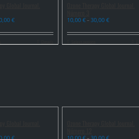
py Global Journal.
Ozone Therapy Global Journal.
Número 3
0,00
€
10,00
€
30,00
€
–
s
Details
Select options
D
py Global Journal.
Ozone Therapy Global Journal.
Número 12
0,00
€
10,00
€
30,00
€
–