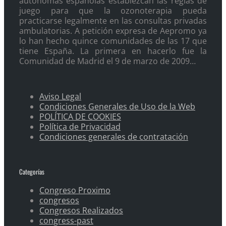
autónomas españolas establezcan las reglas de
juego para que la ozonoterapia pueda
practicarse legalmente en las consultas privadas
ambulatorias. A petición expresa de Aepromo ya
lo han hecho quince comunidades de las 17 que
tiene España. La primera en hacerlo fue la
Comunidad de Madrid el 9 de marzo de 2009…
Aviso Legal
Condiciones Generales de Uso de la Web
POLÍTICA DE COOKIES
Política de Privacidad
Condiciones generales de contratación
Categorías
Congreso Proximo
congresos
Congresos Realizados
congress-past