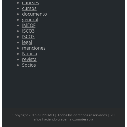
courses
cursos
documento
general
IMEOF
ISCO3
ISCO3
legal
menciones
Noticia
revista
Socios
Copyright 2015 AEPROMO | Todos los derechos reservados | 20
años haciendo crecer la ozonoterapia