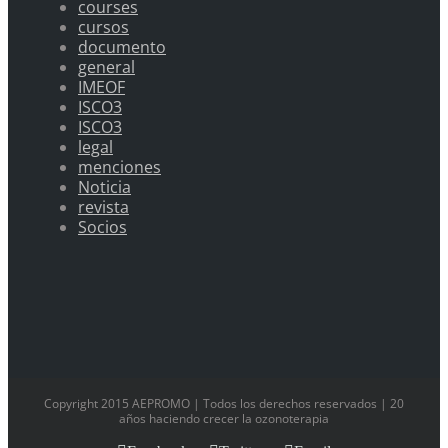
courses
cursos
documento
general
IMEOF
ISCO3
ISCO3
legal
menciones
Noticia
revista
Socios
Copyright 2015 AEPROMO | Todos los derechos reservados | 20
años haciendo crecer la ozonoterapia