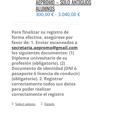
AEPROMO – SÓLO ANTIGUOS
ALUMNOS
300,00
€
3.040,00
€
–
Para finalizar su registro de
forma efectiva, asegúrese por
favor de:
1. Enviar escaneados a
secretaria.aepromo@gmail.com
los siguientes documentos:
(1)
Diploma univesitario de su
profesión (obligatorio).
(2)
Documento de identidad (DNI ó
pasaporte ó licencia de conducir)
(obligatorio).
2. Registrar
correctamente todos sus datos
para poder realizar
correctamente el registro
Select options
Details