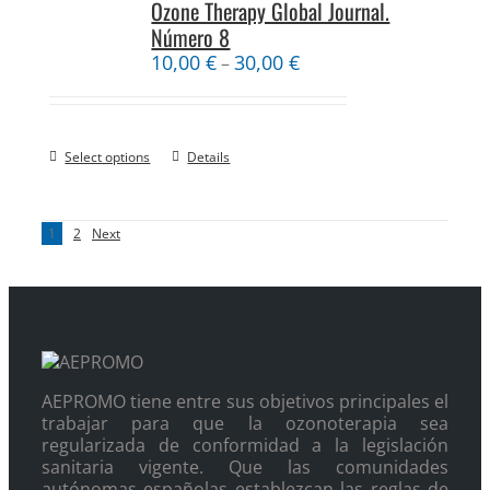
Ozone Therapy Global Journal.
Número 8
10,00
€
30,00
€
–
Select options
Details
1
2
Next
AEPROMO tiene entre sus objetivos principales el
trabajar para que la ozonoterapia sea
regularizada de conformidad a la legislación
sanitaria vigente. Que las comunidades
autónomas españolas establezcan las reglas de