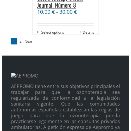
Journal. Número 8
10,00
€
30,00
€
–
Select options
Details
1
2
Next
AEPROMO tiene entre sus objetivos principales el
trabajar para que la ozonoterapia sea
regularizada de conformidad a la legislación
sanitaria vigente. Que las comunidades
autónomas españolas establezcan las reglas de
juego para que la ozonoterapia pueda
practicarse legalmente en las consultas privadas
ambulatorias. A petición expresa de Aepromo ya