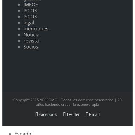
IMEOF
ISCO3
ISCO3
legal
menciones
Noticia
revista
Socios
Copyright 2015 AEPROMO | Todos los derechos reservados | 20
años haciendo crecer la ozonoterapia
Facebook
Twitter
Email
Español