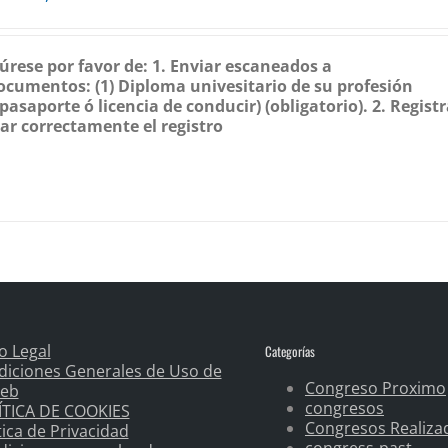
gúrese por favor de:
1. Enviar escaneados a
documentos:
(1) Diploma univesitario de su profesión
asaporte ó licencia de conducir) (obligatorio).
2. Registr
ar correctamente el registro
o Legal
Categorías
diciones Generales de Uso de
Congreso Proximo
Web
congresos
ÍTICA DE COOKIES
Congresos Realiza
tica de Privacidad