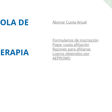
Manual de navegación
ACCEDER A LA ZONA DE SOCIOS
OLA DE
Abonar Cuota Anual
CONGRESOS
CURSOS
RAZONES PARA AFILIARSE
Formularios de inscripción
Pagar cuota afiliación
Razones para afiliarse:
ERAPIA
Logros obtenidos por
AEPROMO
Junta Directiva
Contacto
Identifíquese
Español
(
Español
)
English
(
Inglés
)