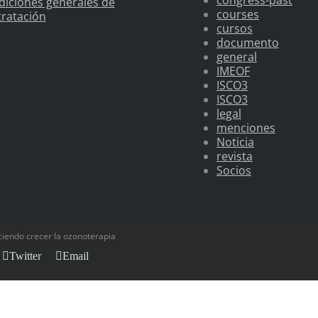
congress-past
iciones generales de
courses
ratación
cursos
documento
general
IMEOF
ISCO3
ISCO3
legal
menciones
Noticia
revista
Socios
iendo crecer la ozonoterapia
Twitter
Email