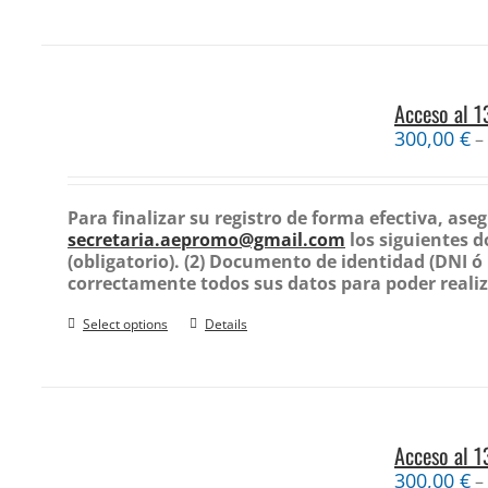
Acceso al 
300,00
€
–
Para finalizar su registro de forma efectiva, ase
secretaria.aepromo@gmail.com
los siguientes 
(obligatorio).
(2) Documento de identidad (DNI ó p
correctamente todos sus datos para poder realiz
Select options
Details
Acceso al 
300,00
€
–