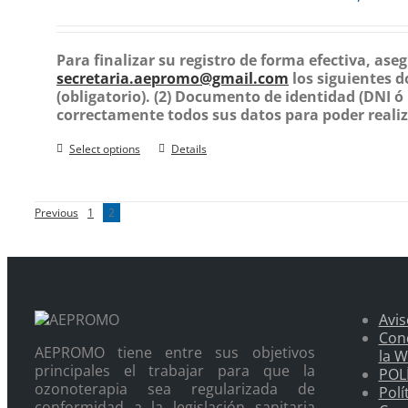
Para finalizar su registro de forma efectiva, ase
secretaria.aepromo@gmail.com
los siguientes 
(obligatorio).
(2) Documento de identidad (DNI ó p
correctamente todos sus datos para poder realiz
Select options
Details
Previous
1
2
Avis
Con
AEPROMO tiene entre sus objetivos
la 
principales el trabajar para que la
POL
ozonoterapia sea regularizada de
Polí
conformidad a la legislación sanitaria