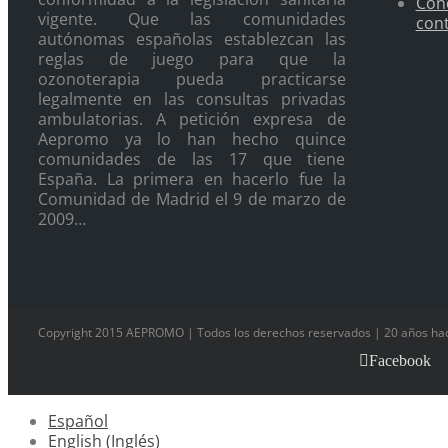
Cond
vigente. Que las comunidades
cont
autónomas españolas establezcan las
reglas de juego para que la
ozonoterapia pueda practicarse
legalmente en las consultas privadas
ambulatorias. A petición expresa de
Aepromo ya lo han hecho quince
comunidades de las 17 que tiene
España. La primera en hacerlo fue la
Comunidad de Madrid el 9 de marzo de
2009…
Copyright 2015 AEPROMO | Todos los derechos reservados | 20 años hac
Facebook
Español
English
(
Inglés
)