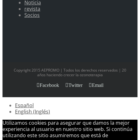
Noticia
revista
Socios
Copyright 2015 AEPROMO | Todos los derechos reservados | 20
años haciendo crecer la ozonoterapia
Facebook
Twitter
Email
Español
English
(
Inglés
)
Utilizamos cookies para asegurar que damos la mejor
experiencia al usuario en nuestro sitio web. Si continúa
utilizando este sitio asumiremos que está de