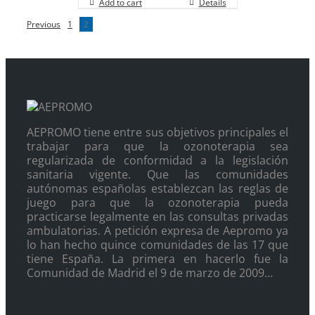
Add to cart
Details
Previous
1
2
AEPROMO tiene entre sus objetivos principales el
trabajar para que la ozonoterapia sea
regularizada de conformidad a la legislación
sanitaria vigente. Que las comunidades
autónomas españolas establezcan las reglas de
juego para que la ozonoterapia pueda
practicarse legalmente en las consultas privadas
ambulatorias. A petición expresa de Aepromo ya
lo han hecho quince comunidades de las 17 que
tiene España. La primera en hacerlo fue la
Comunidad de Madrid el 9 de marzo de 2009…