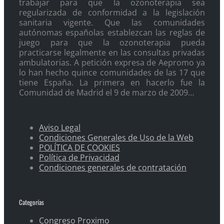
trabajar para que la ozonoterapia sea
regularizada de conformidad a la legislación
sanitaria vigente. Que las comunidades
autónomas españolas establezcan las reglas de
juego para que la ozonoterapia pueda
practicarse legalmente en las consultas privadas
ambulatorias. A petición expresa de Aepromo ya
lo han hecho quince comunidades de las 17 que
tiene España. La primera en hacerlo fue la
Comunidad de Madrid el 9 de marzo de 2009…
Aviso Legal
Condiciones Generales de Uso de la Web
POLÍTICA DE COOKIES
Política de Privacidad
Condiciones generales de contratación
Categorías
Congreso Proximo