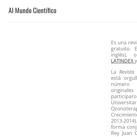
Al Mundo Científico
Es una revi
gratuito. 
inglés),
LATINDEX
La
Revista
está orgul
número l
original
partici
Universi
Ozonote
Crecimien
2013-2014
forma conj
Rey Juan 