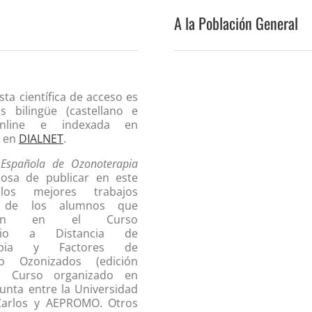
A la Población General
sta científica de acceso es
Es bilingüe (castellano e
 online e indexada en
y en
DIALNET
.
 Española de Ozonoterapia
losa de publicar en este
os mejores trabajos
es de los alumnos que
paron en el Curso
tario a Distancia de
rapia y Factores de
to Ozonizados (edición
). Curso organizado en
unta entre la Universidad
Carlos y AEPROMO. Otros