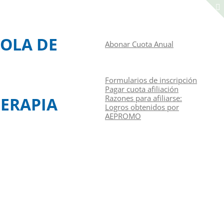
Manual de navegación
ACCEDER A LA ZONA DE SOCIOS
OLA DE
Abonar Cuota Anual
CONGRESOS
CURSOS
RAZONES PARA AFILIARSE
Formularios de inscripción
Pagar cuota afiliación
Razones para afiliarse:
ERAPIA
Logros obtenidos por
AEPROMO
Junta Directiva
Contacto
Identifíquese
Español
(
Español
)
English
(
Inglés
)