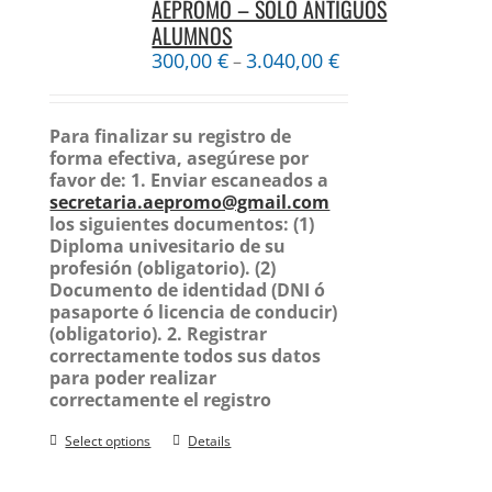
AEPROMO – SÓLO ANTIGUOS
ALUMNOS
300,00
€
3.040,00
€
–
Para finalizar su registro de
forma efectiva, asegúrese por
favor de:
1. Enviar escaneados a
secretaria.aepromo@gmail.com
los siguientes documentos:
(1)
Diploma univesitario de su
profesión (obligatorio).
(2)
Documento de identidad (DNI ó
pasaporte ó licencia de conducir)
(obligatorio).
2. Registrar
correctamente todos sus datos
para poder realizar
correctamente el registro
Select options
Details