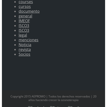
courses
cursos
documento
general
IMEOF
ISCO3
ISCO3
legal
menciones
Noticia
revista
Socios
Copyright 2015 AEPROMO | Todos los derechos reservados | 20
años haciendo crecer la ozonoterapia