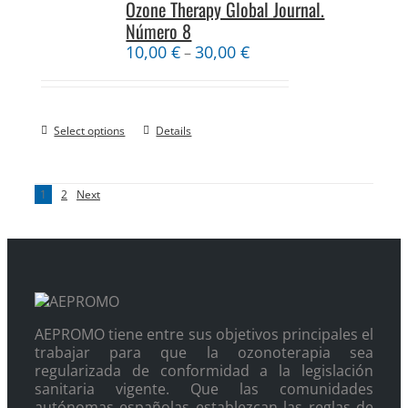
Ozone Therapy Global Journal.
Número 8
10,00
€
30,00
€
–
Select options
Details
1
2
Next
AEPROMO tiene entre sus objetivos principales el
trabajar para que la ozonoterapia sea
regularizada de conformidad a la legislación
sanitaria vigente. Que las comunidades
autónomas españolas establezcan las reglas de