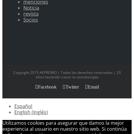
menciones
Noticia
revista
Socios
Copyright 2015 AEPROMO | Todos los derechos reservados | 20
años haciendo crecer la ozonoterapia
Facebook
Twitter
Email
Español
English
(
Inglés
)
Utilizamos cookies para asegurar que damos la mejor
experiencia al usuario en nuestro sitio web. Si continúa