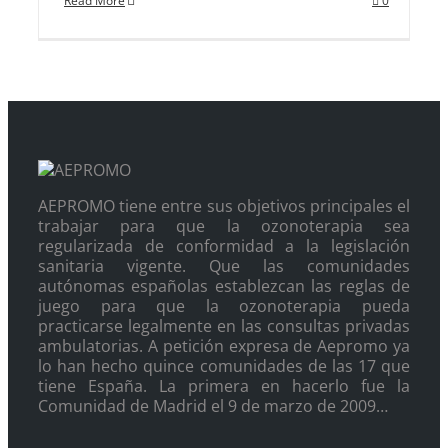
Read More
0
AEPROMO tiene entre sus objetivos principales el
trabajar para que la ozonoterapia sea
regularizada de conformidad a la legislación
sanitaria vigente. Que las comunidades
autónomas españolas establezcan las reglas de
juego para que la ozonoterapia pueda
practicarse legalmente en las consultas privadas
ambulatorias. A petición expresa de Aepromo ya
lo han hecho quince comunidades de las 17 que
tiene España. La primera en hacerlo fue la
Comunidad de Madrid el 9 de marzo de 2009…