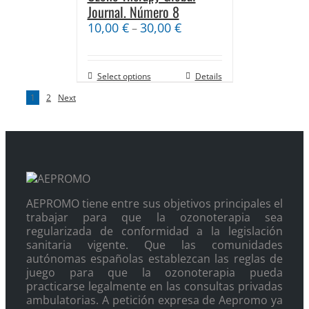
Journal. Número 8
10,00
€
30,00
€
–
Select options
Details
1
2
Next
AEPROMO tiene entre sus objetivos principales el
trabajar para que la ozonoterapia sea
regularizada de conformidad a la legislación
sanitaria vigente. Que las comunidades
autónomas españolas establezcan las reglas de
juego para que la ozonoterapia pueda
practicarse legalmente en las consultas privadas
ambulatorias. A petición expresa de Aepromo ya