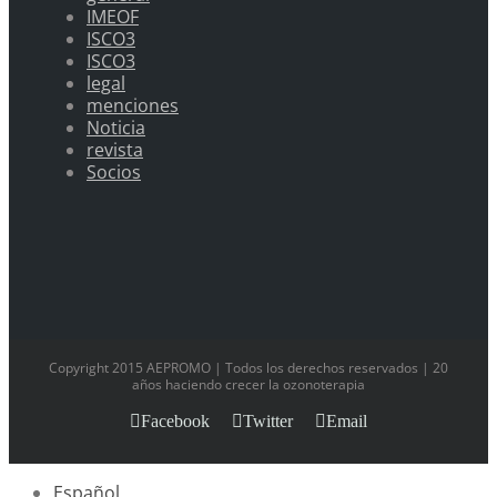
IMEOF
ISCO3
ISCO3
legal
menciones
Noticia
revista
Socios
Copyright 2015 AEPROMO | Todos los derechos reservados | 20
años haciendo crecer la ozonoterapia
Facebook
Twitter
Email
Español