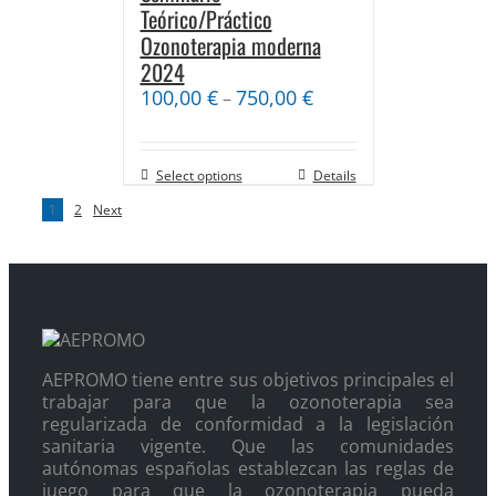
Teórico/Práctico
Ozonoterapia moderna
2024
100,00
€
750,00
€
–
Select options
Details
1
2
Next
AEPROMO tiene entre sus objetivos principales el
trabajar para que la ozonoterapia sea
regularizada de conformidad a la legislación
sanitaria vigente. Que las comunidades
autónomas españolas establezcan las reglas de
juego para que la ozonoterapia pueda