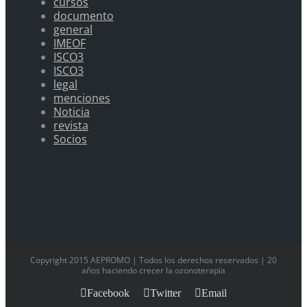
cursos
documento
general
IMEOF
ISCO3
ISCO3
legal
menciones
Noticia
revista
Socios
Copyright 2015 AEPROMO | Todos los derechos reservados | 20
años haciendo crecer la ozonoterapia
Facebook
Twitter
Email