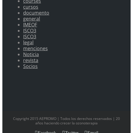
courses
cursos
documento
general
IMEOF
ISCO3
ISCO3
legal
menciones
Noticia
revista
Socios
Copyright 2015 AEPROMO | Todos los derechos reservados | 20
años haciendo crecer la ozonoterapia
Facebook
Twitter
Email