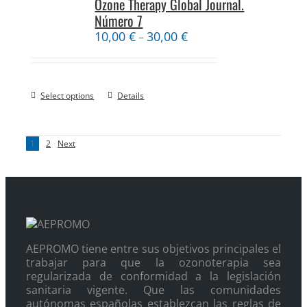
Ozone Therapy Global Journal.
Número 7
10,00
€
30,00
€
–
Select options
Details
1
2
Next
AEPROMO tiene entre sus objetivos principales el
trabajar para que la ozonoterapia sea
regularizada de conformidad a la legislación
sanitaria vigente. Que las comunidades
autónomas españolas establezcan las reglas de