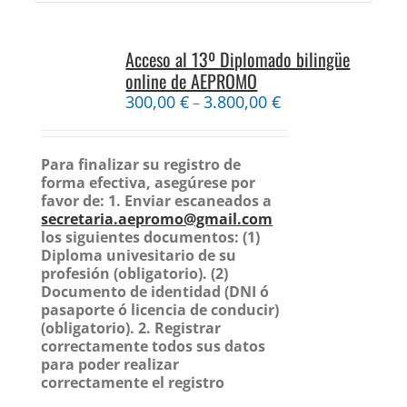
Acceso al 13º Diplomado bilingüe
online de AEPROMO
300,00
€
3.800,00
€
–
Para finalizar su registro de
forma efectiva, asegúrese por
favor de:
1. Enviar escaneados a
secretaria.aepromo@gmail.com
los siguientes documentos:
(1)
Diploma univesitario de su
profesión (obligatorio).
(2)
Documento de identidad (DNI ó
pasaporte ó licencia de conducir)
(obligatorio).
2. Registrar
correctamente todos sus datos
para poder realizar
correctamente el registro