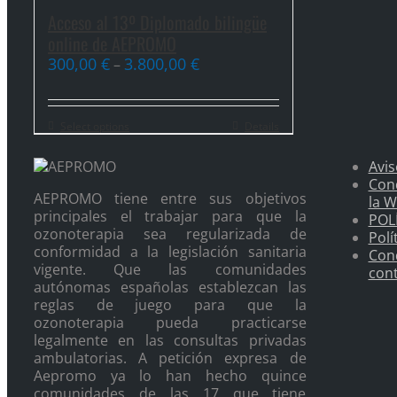
Acceso al 13º Diplomado bilingüe
online de AEPROMO
300,00
€
3.800,00
€
–
Select options
Details
Avis
Con
AEPROMO tiene entre sus objetivos
la 
principales el trabajar para que la
POL
ozonoterapia sea regularizada de
Polí
conformidad a la legislación sanitaria
Cond
vigente. Que las comunidades
cont
autónomas españolas establezcan las
reglas de juego para que la
ozonoterapia pueda practicarse
legalmente en las consultas privadas
ambulatorias. A petición expresa de
Aepromo ya lo han hecho quince
comunidades de las 17 que tiene