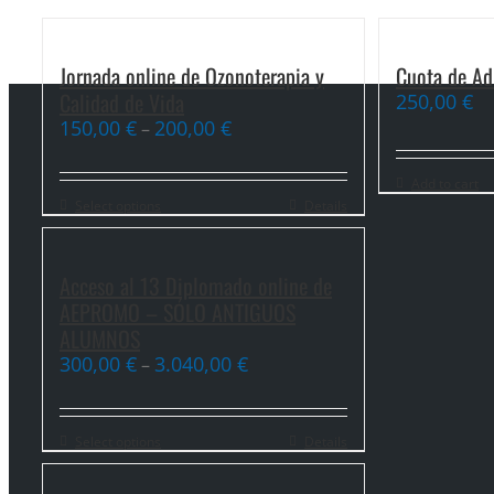
Jornada online de Ozonoterapia y
Cuota de A
Calidad de Vida
250,00
€
150,00
€
200,00
€
–
Add to cart
Select options
Details
Acceso al 13 Diplomado online de
AEPROMO – SÓLO ANTIGUOS
ALUMNOS
300,00
€
3.040,00
€
–
Select options
Details