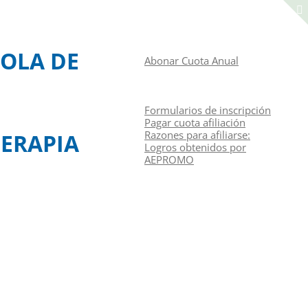
Manual de navegación
ACCEDER A LA ZONA DE SOCIOS
OLA DE
Abonar Cuota Anual
CONGRESOS
CURSOS
RAZONES PARA AFILIARSE
Formularios de inscripción
Pagar cuota afiliación
Razones para afiliarse:
ERAPIA
Logros obtenidos por
AEPROMO
Junta Directiva
Contacto
Identifíquese
Español
(
Español
)
English
(
Inglés
)