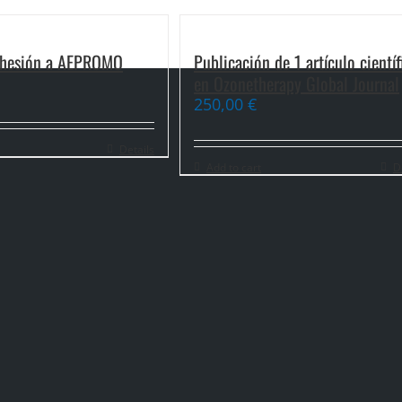
dhesión a AEPROMO
Publicación de 1 artículo científ
en Ozonetherapy Global Journal
250,00
€
Details
Add to cart
D