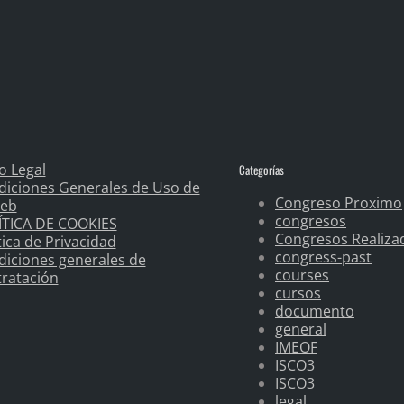
o Legal
Categorías
diciones Generales de Uso de
Congreso Proximo
Web
congresos
ÍTICA DE COOKIES
Congresos Realiza
tica de Privacidad
congress-past
iciones generales de
courses
ratación
cursos
documento
general
IMEOF
ISCO3
ISCO3
legal