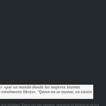
ear
«por un mundo donde las mujeres seamos
 totalmente libres»
.
“Quien no se mueve, no siente
 los niveles. Pero no las vemos, porque la historia se ha