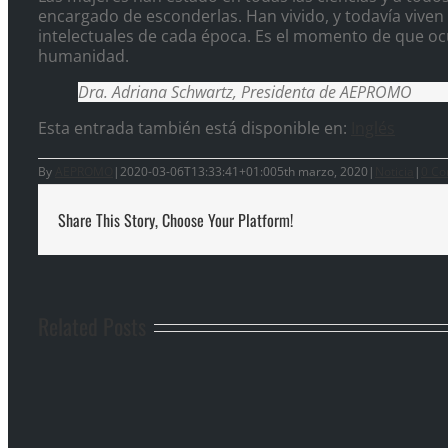
encargado de esconderlas. Han vivido, y todavía viven 
intelectuales de cada época. Es el momento de que ocup
humanidad.
Dra. Adriana Schwartz, Presidenta de AEPROMO
Esta entrada también está disponible en:
Inglés
By
AEPROMO
|
2020-03-06T13:33:41+01:00
5th marzo, 2020
|
Noticia
|
0 C
Share This Story, Choose Your Platform!
Related Posts