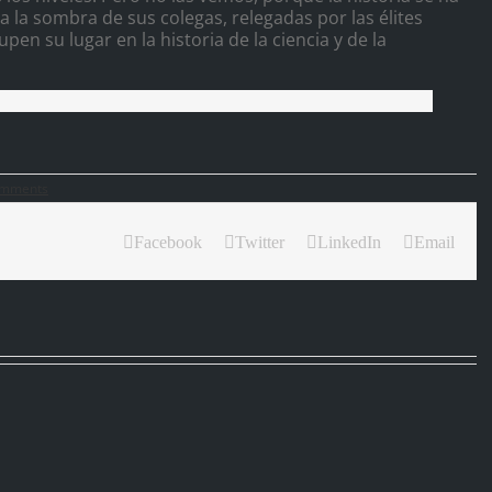
a la sombra de sus colegas, relegadas por las élites
en su lugar en la historia de la ciencia y de la
omments
Facebook
Twitter
LinkedIn
Email