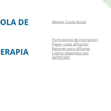
Manual de navegación
ACCEDER A LA ZONA DE SOCIOS
OLA DE
Abonar Cuota Anual
CONGRESOS
CURSOS
RAZONES PARA AFILIARSE
Formularios de inscripción
Pagar cuota afiliación
Razones para afiliarse:
ERAPIA
Logros obtenidos por
AEPROMO
Junta Directiva
Contacto
Identifíquese
Español
(
Español
)
English
(
Inglés
)