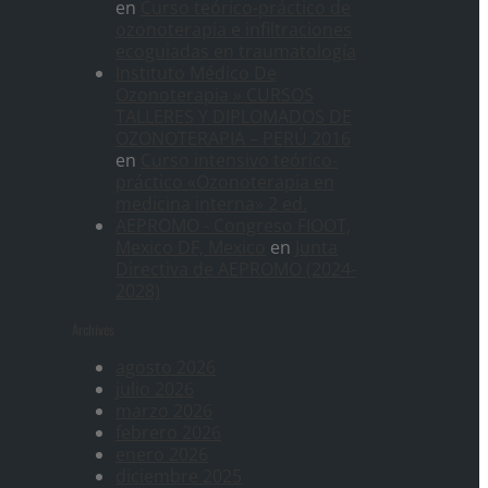
en
Curso teórico-práctico de
ozonoterapia e infiltraciones
ecoguiadas en traumatología
Instituto Médico De
Ozonoterapia » CURSOS
TALLERES Y DIPLOMADOS DE
OZONOTERAPIA – PERÚ 2016
en
Curso intensivo teórico-
práctico «Ozonoterapia en
medicina interna» 2 ed.
AEPROMO - Congreso FIOOT,
Mexico DF, Mexico
en
Junta
Directiva de AEPROMO (2024-
2028)
Archives
agosto 2026
julio 2026
marzo 2026
febrero 2026
enero 2026
diciembre 2025