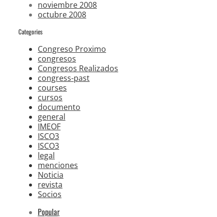
noviembre 2008
octubre 2008
Categories
Congreso Proximo
congresos
Congresos Realizados
congress-past
courses
cursos
documento
general
IMEOF
ISCO3
ISCO3
legal
menciones
Noticia
revista
Socios
Popular