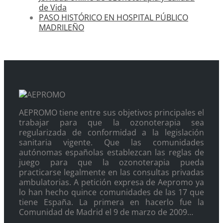
de Vida
PASO HISTÓRICO EN HOSPITAL PÚBLICO
MADRILEÑO
AEPROMO tiene entre sus objetivos principales el
trabajar para que la ozonoterapia sea
regularizada de conformidad a la legislación
sanitaria vigente. Que las comunidades
autónomas españolas establezcan las reglas de
juego para que la ozonoterapia pueda
practicarse legalmente en las consultas privadas
ambulatorias. A petición expresa de Aepromo ya
lo han hecho quince comunidades de las 17 que
tiene España. La primera en hacerlo fue la
Comunidad de Madrid el 9 de marzo de 2009…