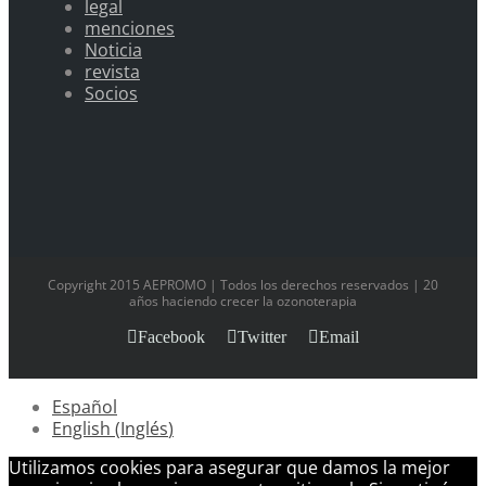
legal
menciones
Noticia
revista
Socios
Copyright 2015 AEPROMO | Todos los derechos reservados | 20
años haciendo crecer la ozonoterapia
Facebook
Twitter
Email
Español
English
(
Inglés
)
Utilizamos cookies para asegurar que damos la mejor