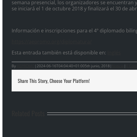
semana presencial, los organizadores se encuentran 
se iniciará el 1 de octubre 2018 y finalizará el 30 de abr
Información e inscripciones para el 4º diplomado bili
https://aepromo.org/diplomatura/
Esta entrada también está disponible en:
Inglés
By
AEPROMO
|
2024-06-16T04:04:40+01:00
5th junio, 2018
|
Noticia
|
0 Com
Share This Story, Choose Your Platform!
Related Posts