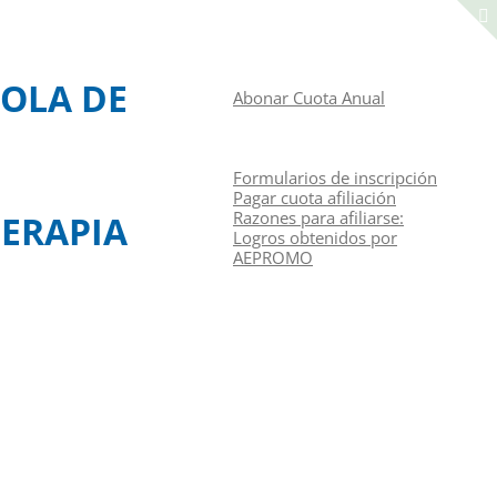
Manual de navegación
ACCEDER A LA ZONA DE SOCIOS
OLA DE
Abonar Cuota Anual
CONGRESOS
CURSOS
RAZONES PARA AFILIARSE
Formularios de inscripción
Pagar cuota afiliación
Razones para afiliarse:
ERAPIA
Logros obtenidos por
AEPROMO
Junta Directiva
Contacto
Identifíquese
Español
(
Español
)
English
(
Inglés
)