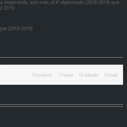
ya mejorando, aún más, el 4º.diplomado (2018-2019) que
il 2019.
ngüe (2018-2019)
ments
Facebook
Twitter
LinkedIn
Email