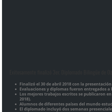
Exitosamente finalizó 3er. Diplomado Bilingüe de O
Finalizó el 30 de abril 2018 con la presentación
Evaluaciones y diplomas fueron entregados a 
Los mejores trabajos escritos se publicaron en 
2018).
Alumnos de diferentes países del mundo estudi
El diplomado incluyó dos semanas presenciales 