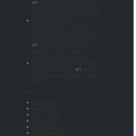
en
Curso teórico-práctico de
ozonoterapia e infiltraciones
ecoguiadas en traumatología
Instituto Médico De
Ozonoterapia » CURSOS
TALLERES Y DIPLOMADOS DE
OZONOTERAPIA – PERÚ 2016
en
Curso intensivo teórico-
práctico «Ozonoterapia en
medicina interna» 2 ed.
AEPROMO - Congreso FIOOT,
Mexico DF, Mexico
en
Junta
Directiva de AEPROMO (2024-
2028)
Archives
agosto 2026
julio 2026
marzo 2026
febrero 2026
enero 2026
diciembre 2025