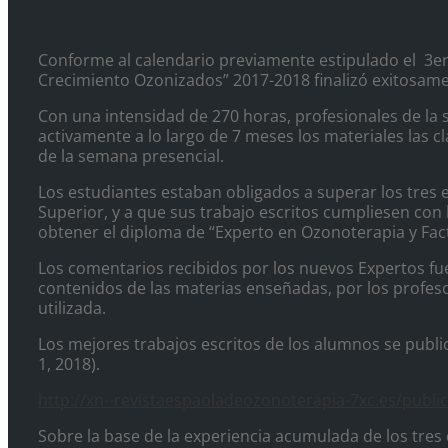
Conforme al calendario previamente estipulado el 3er
Crecimiento Ozonizados” 2017-2018 finalizó exitosame
Con una intensidad de 270 horas, profesionales de la
activamente a lo largo de 7 meses los materiales las cl
de la semana presencial.
Los estudiantes estaban obligados a superar los tres
Superior, y a que sus trabajo escritos cumpliesen con 
obtener el diploma de “Experto en Ozonoterapia y Fac
Los comentarios recibidos por los nuevos Expertos fu
contenidos de las materias enseñadas, por los profes
utilizada.
Los mejores trabajos escritos de los alumnos se public
1, 2018).
http://xn--revistaespaoladeozonoterapia-7xc.es/publi
Sobre la base de la experiencia acumulada de los tres