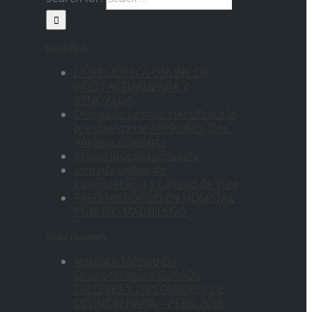
Recent Posts
LA BIBLIOTECA ONLINE DE
ISCO3 ACTUALIZADA Y
RENOVADA
Otorgado premio científico a la
presidenta de AEPROMO, Dra.
Adriana Schwartz
probandocalidaddevida
Jornada online de
Ozonoterapia y Calidad de Vida
PASO HISTÓRICO EN HOSPITAL
PÚBLICO MADRILEÑO
Recent Comments
Instituto Médico De
Ozonoterapia » CURSOS
TALLERES Y DIPLOMADOS DE
OZONOTERAPIA – PERÚ 2016